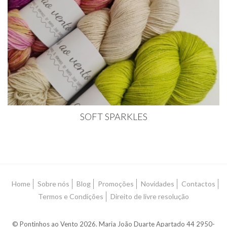
SOFT SPARKLES
Home
Sobre nós
Blog
Promoções
Novidades
Contactos
Termos e Condições
Direito de livre resolução
© Pontinhos ao Vento 2026. Maria João Duarte Apartado 44 2950-