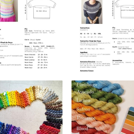
TOP NEON PARTY
TOP NURIA YARN
YARN BUNDLES
BUNDLES
101,70 €
88,00 € — 132,00 €
INIS SOFT SOCK - BY
MINIS BUNDLES - S
ORDER
SOCK
5,50 €
33,00 €