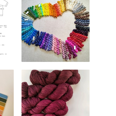
SOFT SOCK - BY ORDER
22,00 €
OFT
GRADIENT
88,00 € — 117,50 €