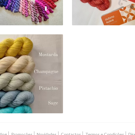
SOFT SOCK
0,00 € — 22,00 €
Blog
Promoções
Novidades
Contactos
Termos e Condições
Dir